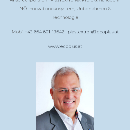
NÖ Innovationökosystem, Unternehmen &
Technologie
Mobil
+43 664 601-19642
|
plastextron@ecoplus.at
www.ecoplus.at