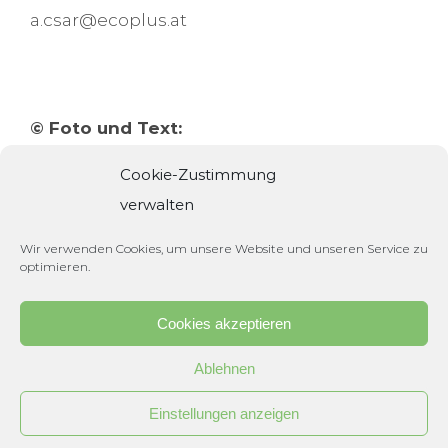
a.csar@ecoplus.at
© Foto und Text:
Cookie-Zustimmung
Martin Hörmandinger, PlasTexTron®,
verwalten
ecoplus, Raiffeisenbank
Wir verwenden Cookies, um unsere Website und unseren Service zu
optimieren.
Cookies akzeptieren
Ablehnen
© Copyright 2020 | PlasTexTron® | All Rights Reserved |
Kontakt
|
Impressum
|
Datenschutzerklärung
Einstellungen anzeigen